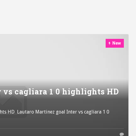
New
 vs cagliara 1 0 highlights HD
ghts HD Lautaro Martinez goal Inter vs cagliara 1 0