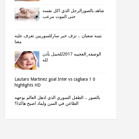
شاهد.بالصورالرجل الذي اكل نفسه
حتى الموت مرعب
بثينه شعبان .. تزف خبر سارللسوريين تعرف عليه
معنا
الوصفه_العجيبه 2017للحمل بأذن
لله
Lautaro Martinez goal Inter vs cagliara 1 0
highlights HD
بالصور .. الطفل السوري الذي اذهل العالم بوجهه
الطاعن في السن ولماذ اصبح هاكذا؟