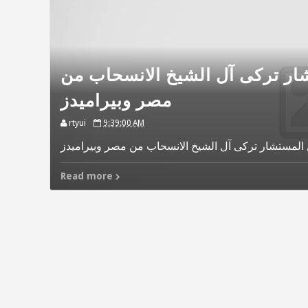
ر تركى آل الشيخ الانسحاب من
مصر وبيراميدز
rtyui
9:39:00 AM
لمستشار تركى آل الشيخ الانسحاب من مصر وبيراميدز
Read more