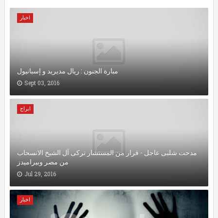
اخبار
مبارة الجنون : ريال مديريد و إسبانيول
Sept 03, 2016
ابراج
مدحت شلبى عاجل - قرار من المستشار تركى آل الشيخ الانسحاب
من مصر وبيراميدز
Jul 29, 2016
اخبار