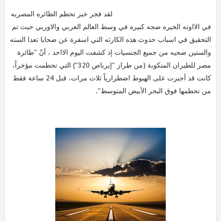
لقد فجر خبر تحطم الطائره المصريه
في الااونه الخيره ضجه كبيره في وسط العالم العربي والاوربي حيث تم
التحقيق في اسباب حدوث هذه الكارثه التي اسفرة عن ضحايا تعدا السته
والستين ضحيه من جميع الجنسيات إذ كشفت اليوم الااحد ، أنّ "طائرة
مصر للطيران المنكوبة (من طراز "إيرباص 320") التي تحطمت مؤخراً،
كانت قد أجبرت على الهبوط اضطرارياً ثلاث مرات، قبل 24 ساعة فقط
من تحطمها فوق البحر الأبيض المتوسط".