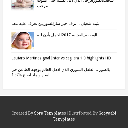
شاهد.بالصورالرجل الذي اكل نفسه حتى الموت
مرعب
بثينه شعبان .. تزف خبر سارللسوريين تعرف عليه معنا
الوصفه_العجيبه 2017للحمل بأذن لله
Lautaro Martinez goal Inter vs cagliara 1 0 highlights HD
بالصور .. الطفل السوري الذي اذهل العالم بوجهه الطاعن في
السن ولماذ اصبح هاكذا؟
Created By
Sora Templates
| Distributed By
Gooyaabi
Templates